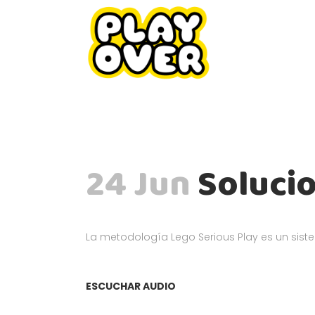
24 Jun
Solucio
La metodología Lego Serious Play es un sis
ESCUCHAR AUDIO