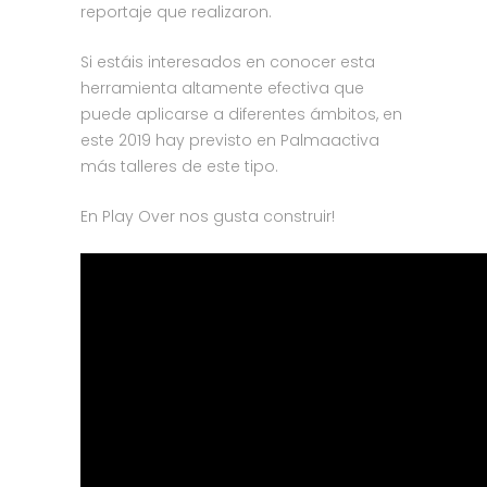
reportaje que realizaron.
Si estáis interesados en conocer esta
herramienta altamente efectiva que
puede aplicarse a diferentes ámbitos, en
este 2019 hay previsto en Palmaactiva
más talleres de este tipo.
En Play Over nos gusta construir!