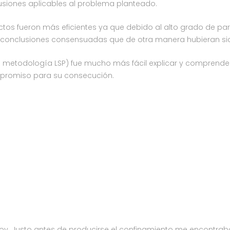
usiones aplicables al problema planteado.
tos fueron más eficientes ya que debido al alto grado de part
o a conclusiones consensuadas que de otra manera hubieran si
n la metodología LSP) fue mucho más fácil explicar y comprende
promiso para su consecución.
y. Justo antes de producirse el confinamiento me encontraba 