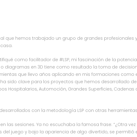
al que hemos trabajado un grupo de grandes profesionales 
 casa.
fiqué como facilitador de #LSP, mi fascinación de la potencia
as o diagramas en 3D tiene como resultado la toma de decisi
mientas que llevo años aplicando en mis formaciones como e
 sido clave para los proyectos que hemos desarrollado de
os Hospitalarios, Automoción, Grandes Superficies, Cadenas 
 desarrollados con la metodología LSP con otras herramientas
n las sesiones. Ya no escuchaba la famosa frase: “¿Otra vez 
el juego y bajo la apariencia de algo divertido, se permitió e