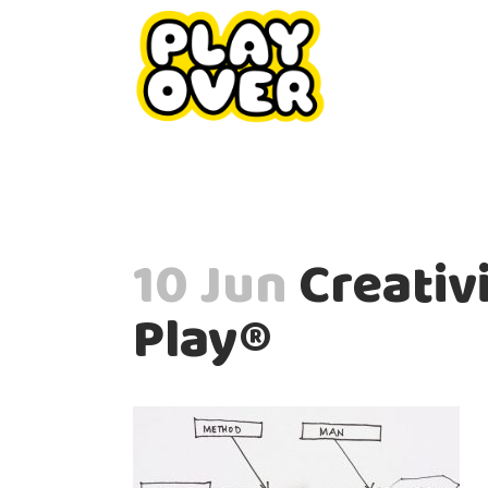
10 Jun
Creativ
Play®