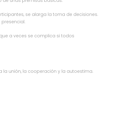
do de unas premisas básicas.
articipantes, se alarga la toma de decisiones.
 presencial.
nque a veces se complica si todos
la unión, la cooperación y la autoestima.