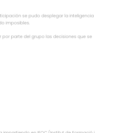
icipación se pudo desplegar la inteligencia
do imposibles.
r por parte del grupo las decisiones que se
impartiendo en IFOC (Institut de Formació i