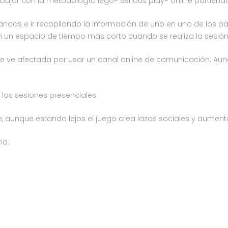
abajar con la metodología lego® serious play® online partien
s tandas e ir recopilando la información de uno en uno de los p
n un espacio de tiempo más corto cuando se realiza la sesión
o se ve afectada por usar un canal online de comunicación. Au
e las sesiones presenciales.
 aunque estando lejos el juego crea lazos sociales y aumenta 
ma: