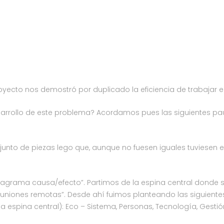
oyecto nos demostró por duplicado la eficiencia de trabajar 
rrollo de este problema? Acordamos pues las siguientes paut
njunto de piezas lego que, aunque no fuesen iguales tuviese
iagrama causa/efecto”. Partimos de la espina central donde 
euniones remotas”. Desde ahí fuimos planteando las siguiente
 espina central): Eco – Sistema, Personas, Tecnología, Gestió