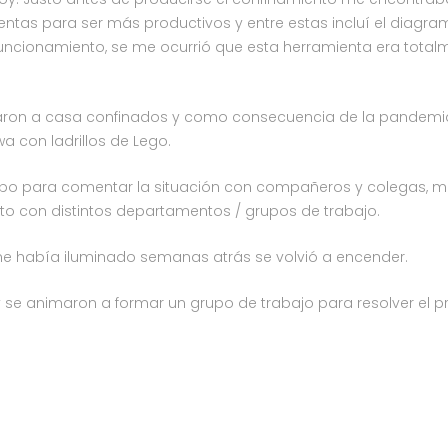
ntas para ser más productivos y entre estas incluí el diagra
u funcionamiento, se me ocurrió que esta herramienta era tot
on a casa confinados y como consecuencia de la pandemia el
a con ladrillos de Lego.
mpo para comentar la situación con compañeros y colegas, mu
o con distintos departamentos / grupos de trabajo.
e había iluminado semanas atrás se volvió a encender.
 se animaron a formar un grupo de trabajo para resolver el p